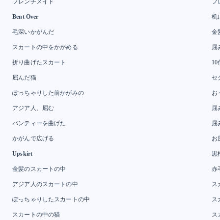
フレンチメイド
フ
Bent Over
机
毛深いかがんだ
金
スカートの中をかがめる
屈
折り曲げたスカート
1
屈んだ猫
セ
ぽっちゃりした前かがみの
お
アジア人、屈む
屈
パンティーを曲げた
屈
かがんで広げる
お
Upskirt
黒
金髪のスカートの中
赤
アジア人のスカートの中
ス
ぽっちゃりしたスカートの中
ス
スカートの中の猫
ス