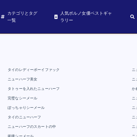
カテゴリとタグ
人気ポルノ女優ベストギャ
一覧
ラリー
タイのレディーボーイファック
ニ
ニューハーフ美女
ニ
タトゥーを入れたニューハーフ
か
完璧なシーメール
ニ
ぽっちゃりシーメール
ニ
タイのニューハーフ
ニ
ニューハーフのスカートの中
ニ
術後シーメール
ニ