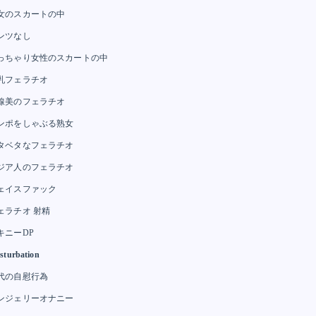
女のスカートの中
ンツなし
っちゃり女性のスカートの中
乳フェラチオ
線美のフェラチオ
ンポをしゃぶる熟女
タベタなフェラチオ
ジア人のフェラチオ
ェイスファック
ェラチオ 射精
キニーDP
sturbation
代の自慰行為
ンジェリーオナニー