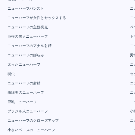
ニューハーフパンスト
ニ
ニューハーフが女性とセックスする
ニ
ニューハーフの主観視点
ペ
巨根の黒人ニューハーフ
ト
ニューハーフのアナル射精
ニ
ニューハーフの膨らみ
男
太ったニューハーフ
ニ
弱虫
セ
ニューハーフの射精
ニ
曲線美のニューハーフ
ニ
巨乳ニューハーフ
ニ
ブラジル人ニューハーフ
小
ニューハーフのクローズアップ
ニ
小さいペニスのニューハーフ
ニ