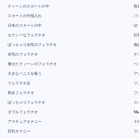
ティーンのスカートの中
熟
スカートの中指入れ
パ
日本のスカートの中
ぽ
セクシーなフェラチオ
巨
ぽっちゃり女性のフェラチオ
曲
赤毛のフェラチオ
チ
痩せたティーンのフェラチオ
ベ
大きなペニスを吸う
ア
フェラチオ足
フ
熟女フェラチオ
フ
ぽっちゃりフェラチオ
ス
ダブルフェラチオ
Ma
アマチュアオナニー
十
巨乳オナニー
ラ