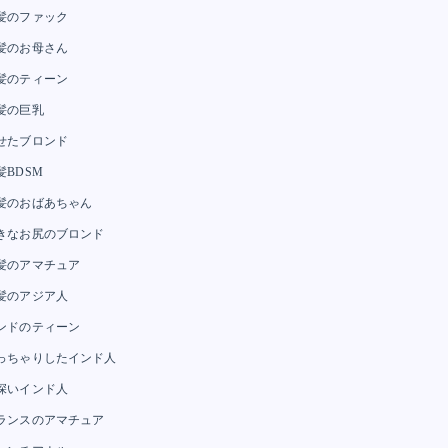
髪のファック
髪のお母さん
髪のティーン
髪の巨乳
せたブロンド
髪BDSM
髪のおばあちゃん
きなお尻のブロンド
髪のアマチュア
髪のアジア人
ンドのティーン
っちゃりしたインド人
深いインド人
ランスのアマチュア