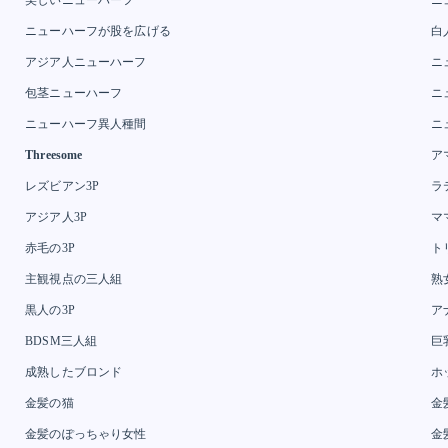
ニューハーフが股を広げる
白
アジア人ニューハーフ
ニ
包茎ニューハーフ
ニ
ニューハーフ異人種間
ニ
Threesome
ア
レズビアン3P
ラ
アジア人3P
マ
赤毛の3P
ト
主観視点の三人組
熟
黒人の3P
ア
BDSM三人組
巨
成熟したブロンド
ホ
金髪の猫
金
金髪のぽっちゃり女性
金