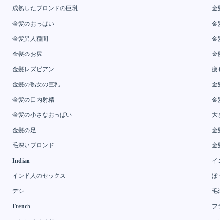
成熟したブロンドの巨乳
金
金髪のおっぱい
金
金髪異人種間
金
金髪のお尻
金
金髪レズビアン
痩
金髪の熟女の巨乳
金
金髪の口内射精
金
金髪の小さなおっぱい
大
金髪の足
金
毛深いブロンド
金
Indian
イ
インド人のセックス
ぽ
デシ
毛
French
フ