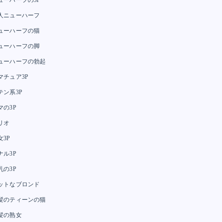
人ニューハーフ
ューハーフの猫
ューハーフの脚
ューハーフの勃起
マチュア3P
テン系3P
マの3P
リオ
女3P
ナル3P
乳の3P
ットなブロンド
髪のティーンの猫
髪の熟女