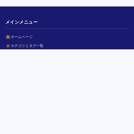
メインメニュー
ホームページ
カテゴリとタグ一覧
人気ポルノ女優ベストギャラリー
ポルノ女優とモデル一覧
おすすめ無料アダルトサイト
Granny Tube
高清色情管 免费视频
サービス関連情報
コンテンツ掲載基準
お問い合わせ窓口