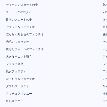
ティーンのスカートの中
熟
スカートの中指入れ
パ
日本のスカートの中
ぽ
セクシーなフェラチオ
巨
ぽっちゃり女性のフェラチオ
曲
赤毛のフェラチオ
チ
痩せたティーンのフェラチオ
ベ
大きなペニスを吸う
ア
フェラチオ足
フ
熟女フェラチオ
フ
ぽっちゃりフェラチオ
ス
ダブルフェラチオ
Ma
アマチュアオナニー
十
巨乳オナニー
ラ