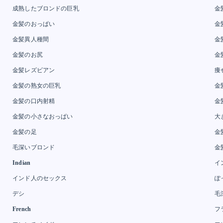
成熟したブロンドの巨乳
金
金髪のおっぱい
金
金髪異人種間
金
金髪のお尻
金
金髪レズビアン
痩
金髪の熟女の巨乳
金
金髪の口内射精
金
金髪の小さなおっぱい
大
金髪の足
金
毛深いブロンド
金
Indian
イ
インド人のセックス
ぽ
デシ
毛
French
フ