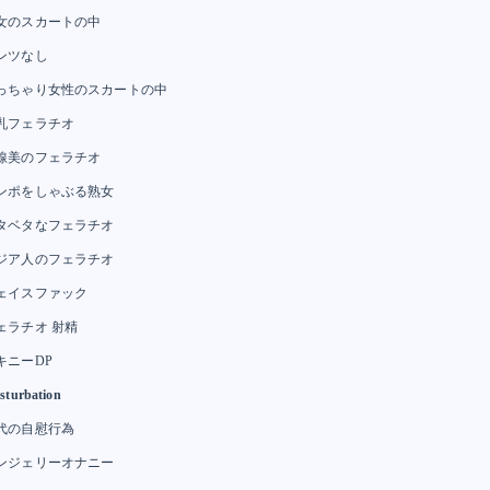
女のスカートの中
ンツなし
っちゃり女性のスカートの中
乳フェラチオ
線美のフェラチオ
ンポをしゃぶる熟女
タベタなフェラチオ
ジア人のフェラチオ
ェイスファック
ェラチオ 射精
キニーDP
sturbation
代の自慰行為
ンジェリーオナニー