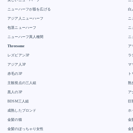
ニューハーフが股を広げる
白
アジア人ニューハーフ
ニ
包茎ニューハーフ
ニ
ニューハーフ異人種間
ニ
Threesome
ア
レズビアン3P
ラ
アジア人3P
マ
赤毛の3P
ト
主観視点の三人組
熟
黒人の3P
ア
BDSM三人組
巨
成熟したブロンド
ホ
金髪の猫
金
金髪のぽっちゃり女性
金