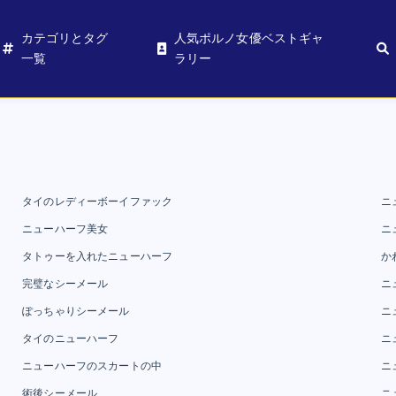
カテゴリとタグ
人気ポルノ女優ベストギャ
一覧
ラリー
タイのレディーボーイファック
ニ
ニューハーフ美女
ニ
タトゥーを入れたニューハーフ
か
完璧なシーメール
ニ
ぽっちゃりシーメール
ニ
タイのニューハーフ
ニ
ニューハーフのスカートの中
ニ
術後シーメール
ニ