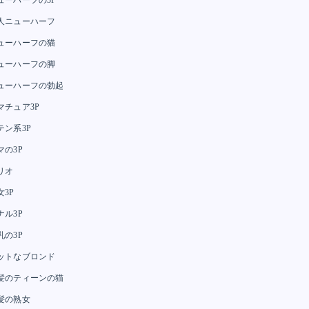
人ニューハーフ
ューハーフの猫
ューハーフの脚
ューハーフの勃起
マチュア3P
テン系3P
マの3P
リオ
女3P
ナル3P
乳の3P
ットなブロンド
髪のティーンの猫
髪の熟女