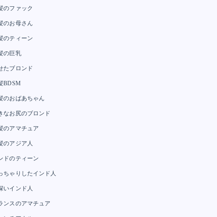
髪のファック
髪のお母さん
髪のティーン
髪の巨乳
せたブロンド
髪BDSM
髪のおばあちゃん
きなお尻のブロンド
髪のアマチュア
髪のアジア人
ンドのティーン
っちゃりしたインド人
深いインド人
ランスのアマチュア