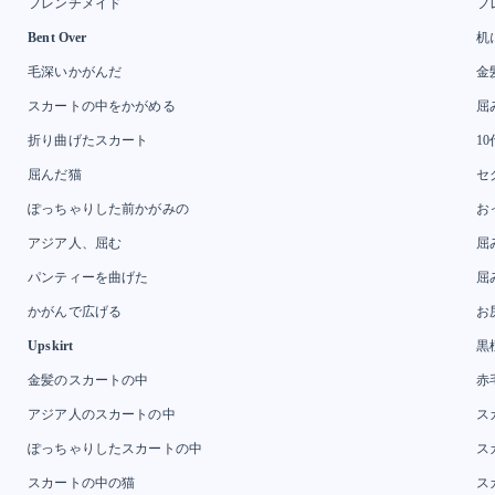
フレンチメイド
フ
Bent Over
机
毛深いかがんだ
金
スカートの中をかがめる
屈
折り曲げたスカート
1
屈んだ猫
セ
ぽっちゃりした前かがみの
お
アジア人、屈む
屈
パンティーを曲げた
屈
かがんで広げる
お
Upskirt
黒
金髪のスカートの中
赤
アジア人のスカートの中
ス
ぽっちゃりしたスカートの中
ス
スカートの中の猫
ス