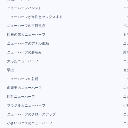
ニューハーフパンスト
ニ
ニューハーフが女性とセックスする
ニ
ニューハーフの主観視点
ペ
巨根の黒人ニューハーフ
ト
ニューハーフのアナル射精
ニ
ニューハーフの膨らみ
男
太ったニューハーフ
ニ
弱虫
セ
ニューハーフの射精
ニ
曲線美のニューハーフ
ニ
巨乳ニューハーフ
ニ
ブラジル人ニューハーフ
小
ニューハーフのクローズアップ
ニ
小さいペニスのニューハーフ
ニ