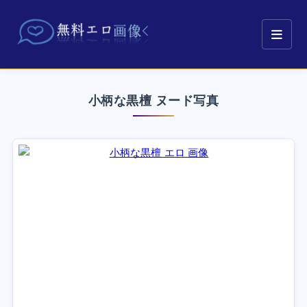
小柄な黒檀 ヌード写真